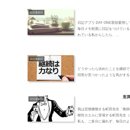
日日是好日
日記アプリ DAY ONE普段愛用
毎日メモ程度に日記をつけている
れている私からしたら、...
日日是好日
どうやったら決めたことを継続で
回答が見つかったような気がする
意
日日是好日
我は悲憤慷慨する町田先生「教師
根性カエルに登場する町田先生（
私も、ご多分に漏れず、毎日のよう