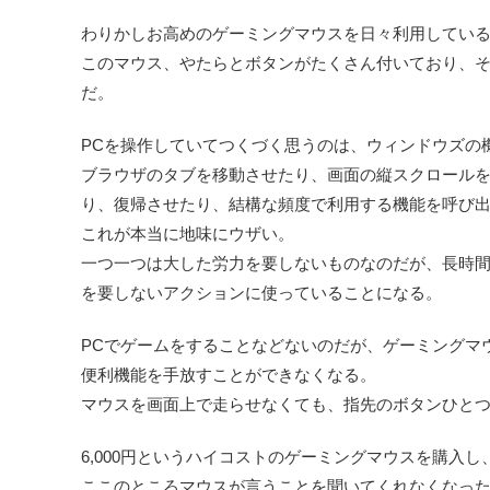
わりかしお高めのゲーミングマウスを日々利用してい
このマウス、やたらとボタンがたくさん付いており、
だ。
PCを操作していてつくづく思うのは、ウィンドウズの
ブラウザのタブを移動させたり、画面の縦スクロールを
り、復帰させたり、結構な頻度で利用する機能を呼び
これが本当に地味にウザい。
一つ一つは大した労力を要しないものなのだが、長時間
を要しないアクションに使っていることになる。
PCでゲームをすることなどないのだが、ゲーミングマ
便利機能を手放すことができなくなる。
マウスを画面上で走らせなくても、指先のボタンひと
6,000円というハイコストのゲーミングマウスを購入
ここのところマウスが言うことを聞いてくれなくなっ