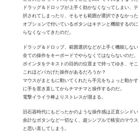
ドラッグ＆ドロップが上手く効かなくなってしまい、
択されてしまったり、そもそも範囲が選択できなかっ
オプションで付いているボタンはキチンと機能するの
らなくなってきたのだ。
ドラッグ＆ドロップ、範囲選択などが上手く機能しな
全ての操作をキーボードでやらなくてはならないのだ
ポインタをテキストの目的の位置まで持ってゆき、そ
これほどバカげた操作があるだろうか？
マウスがまともに動いてくれたら手元をちょっと動か
に手を置き直してからチマチマと操作するのだ。
電撃イライラ棒よりストレスが溜まる。
旧石器時代にもどったかのような操作感は正直シンド
余計なボタンなど一切なく、超シンプルで格安のマウ
と思い直してしまう。