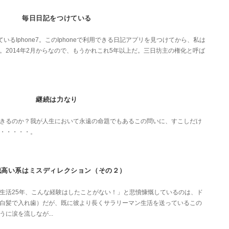
毎日日記をつけている
しているIphone7。このIphoneで利用できる日記アプリを見つけてから、私は
。2014年2月からなので、もうかれこれ5年以上だ。三日坊主の権化と呼ば
継続は力なり
きるのか？我が人生において永遠の命題でもあるこの問いに、すこしだけ
・・・・・。
識高い系はミスディレクション（その２）
生活25年、こんな経験はしたことがない！」と悲憤慷慨しているのは、ド
白髪で入れ歯）だが、既に彼より長くサラリーマン生活を送っているこの
に涙を流しなが...