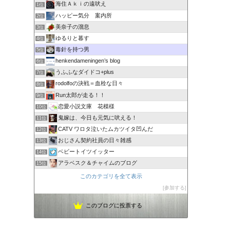
海住Ａｋｉの遠吠え
1位
ハッピー気分 案内所
2位
美奈子の溜息
3位
ゆるりと暮す
4位
毒針を持つ男
5位
henkendameningen’s blog
6位
うふふなダイドコ+plus
7位
rodolfoの決戦＝血栓な日々
8位
Run太郎が走る！！
9位
恋愛小説文庫 花模様
10位
鬼嫁は、今日も元気に吠える！
11位
CATV ワロタ泣いたムカツイタ凹んだ
12位
おじさん契約社員の日々雑感
13位
ベビートイツイッター
14位
アラベスク＆チャイムのブログ
15位
このカテゴリを全て表示
参加する
このブログに投票する