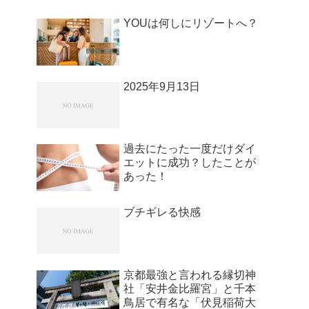
YOUは何しにリゾートへ？
2025年9月13日
過去にたった一度だけダイ
エットに成功？したことが
あった！
ブチギレる快感
京都最強と言われる縁切神
社「安井金比羅宮」と千本
鳥居で有名な「伏見稲荷大