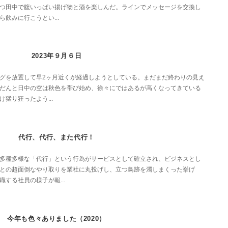
つ田中で腹いっぱい揚げ物と酒を楽しんだ。ラインでメッセージを交換し
飲みに行こうとい...
2023年９月６日
グを放置して早2ヶ月近くが経過しようとしている。まだまだ終わりの見え
だんと日中の空は秋色を帯び始め、徐々にではあるが高くなってきている
猛り狂ったよう...
代行、代行、また代行！
多種多様な「代行」という行為がサービスとして確立され、ビジネスとし
との超面倒なやり取りを業社に丸投げし、立つ鳥跡を濁しまくった挙げ
する社員の様子が報...
今年も色々ありました（2020）