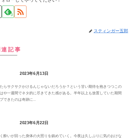
0
スティンガー五郎
関連記事
2023年6月13日
たらサクサクかけるんじゃないだろうか？という甘い期待を抱きつつこの
はや一週間でネタ的に尽きてきた感がある。半年以上も放置していた期間
できたのは奇跡に...
2023年6月22日
く酔いが回った身体の火照りを鎮めていく。今夜は久しぶりに気のおけな