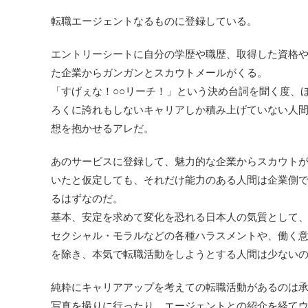
転職エージェントなるものに登録している。
エントリーシートに自分の学歴や職歴、取得した資格
た企業からガンガンとスカウトメールがくる。
「すげぇな！○○リーチ！」という決め台詞を聞く度、
ろくに誇れもしないキャリアしか積み上げていない人
想を抱かせるアレだ。
あのサービスに登録して、魅力的な企業からスカウト
いたと仮定しても、それだけ能力のある人間は企業側
るはずなのだ。
基本、安定を求めて変化を恐れる日本人の気質として
セクシャル・モラルなどの各種ハラスメントや、働く
を除き、本気で転職活動をしようとする人間は少ない
純粋にキャリアアップを考えての転職活動があるのは
写真を撮りに行ったり、エージェントとの紹介を経て