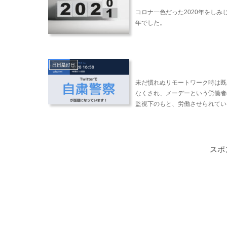
コロナ一色だった2020年をし
年でした。
日日是好日
未だ慣れぬリモートワーク時は既
なくされ、メーデーという労働者
監視下のもと、労働させられている
スポ