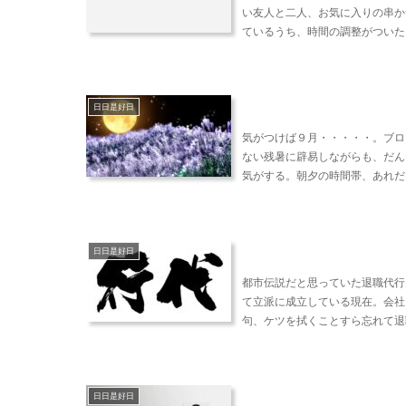
い友人と二人、お気に入りの串か
ているうち、時間の調整がついたら
日日是好日
気がつけば９月・・・・・。ブロ
ない残暑に辟易しながらも、だん
気がする。朝夕の時間帯、あれだけ
日日是好日
都市伝説だと思っていた退職代行
て立派に成立している現在。会社
句、ケツを拭くことすら忘れて退職
日日是好日