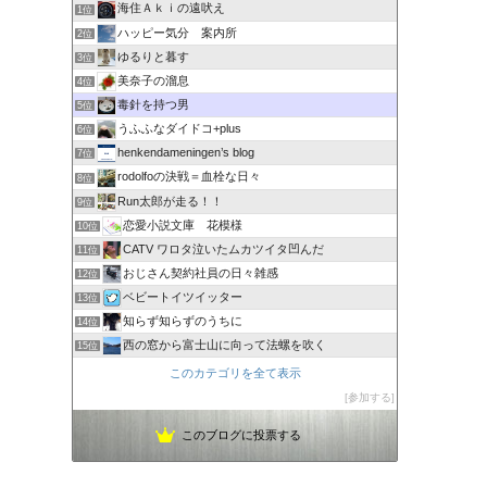
海住Ａｋｉの遠吠え
1位
ハッピー気分 案内所
2位
ゆるりと暮す
3位
美奈子の溜息
4位
毒針を持つ男
5位
うふふなダイドコ+plus
6位
henkendameningen’s blog
7位
rodolfoの決戦＝血栓な日々
8位
Run太郎が走る！！
9位
恋愛小説文庫 花模様
10位
CATV ワロタ泣いたムカツイタ凹んだ
11位
おじさん契約社員の日々雑感
12位
ベビートイツイッター
13位
知らず知らずのうちに
14位
西の窓から富士山に向って法螺を吹く
15位
このカテゴリを全て表示
参加する
このブログに投票する