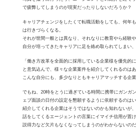
で疲弊してしまうのが現実だったりしないだろうか？
キャリアチェンジをしたくて転職活動をしても、何年
は行きづらくなる。
それが世間一般とは異なり、それなりに教育やら経験
自分が培ってきたキャリアに足を絡め取られてしまい
「働き方改革を全面的に採用している企業様を優先的
と意気込んで、様々な企業案件を紹介してくれるのは
こんな自分にも、多少なりともキャリアマッチする企
でもね、20時をとうに過ぎている時間に携帯にガンガ
ェブ面談の日付の設定を懇願するように依頼するのは
紹介してくれる企業はそうではないのかも知れないが
話をしてくるエージェントの言葉にイマイチ信用が置
説得力など欠片もなくなってしまうのがわからないの