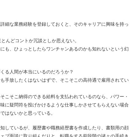
や詳細な業務経験を登録しておくと、そのキャリアに興味を持っ
ほとんどコントか冗談としか思えない。
間にも、ひょっとしたらワンチャンあるのかも知れないという幻
がくる人間が本当にいるのだろうか？
でも手放したくはないはずで、そこそこの高待遇で雇用されてい
、そこそこ納得のできる給料を支払われているのなら、パワー・
意味に疑問符を投げかけるような仕事しかさせてもらえない場合
のではないかと思っている。
承知しているが、履歴書や職務経歴書を作成したり、書類用の顔
ウェブ面談に取り組んだりと、転職をする前段階の諸々の手続き