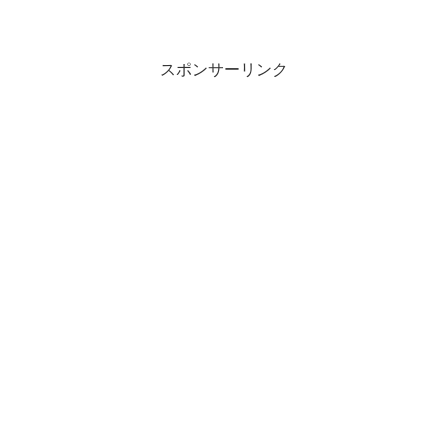
ようだ。テレワークに本当に必要なもの
は一体なんなのか？考えてみる。
スポンサーリンク