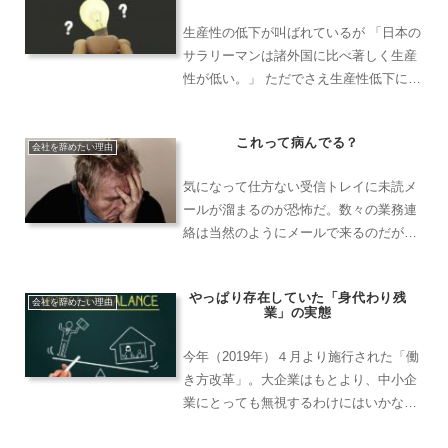
生産性の低下が叫ばれているが 「日本の
サラリーマンは諸外国に比べ著しく生産
性が低い。」 ただでさえ生産性低下に歯
止めが効かないアラフィフに引導を渡す
ような、こんな断定的で恐ろしいキャプ
これって病んでる？
ションがニュースのヘッドラインを飾る
会社を辞めたい理由
ようになって久しい。...
気になって仕方ない受信トレイに未読メ
ールが溜まるのが恐怖だ。数々の業務連
絡は当然のようにメールで来るのだが、
とにかく、受信したメールを放置してお
くことでロクな目に逢ったことがない。
やっぱり存在していた「身代わり残
毎日山のように送信されてくるメール。
会社を辞めたい理由
業」の実態
業務連絡、定期購読してい...
今年（2019年）４月より施行された「働
き方改革」。大企業はもとより、中小企
業にとっても無視するわけにはいかな
い、重要な経営課題の一環として認知さ