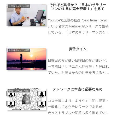
れつつある。男性社員の積極的な育児休
それほど異常か？「日本のサラリー
暇取得。テレワークを導入した、場所と
会社を辞めたい理由
マンの１日に完全密着！」を見て
時間を選ばないフレキシ...
Youtubeで話題の動画Poalo from Tokyo
という名前のYoutuberがシリーズで投稿
している、「日本のサラリーマンの１日
に完全密着！という動画が話題になって
いる。2019年11月5日現在で、今回ご紹
黄昏タイム
介する動画の再生回数は3...
会社を辞めたい理由
日曜日の夜が嫌い日曜日の夜が嫌いだ。
一昔前は「サザエさん症候群」と呼ばれ
ていた、月曜日からの仕事を考えると憂
鬱になるアレが、日曜日の夜になると襲
ってくる。ゴールデンタイムのＴＶ番組
テレワークに本当に必要なもの
が終わる頃、どうしようもなく切なくな
会社を辞めたい理由
り、狂おしいほどに朝が来...
コロナ禍により、ようやく世間に浸透・
一般化してきたテレワークであるが、
色々とトラブルや問題も多く抱えている