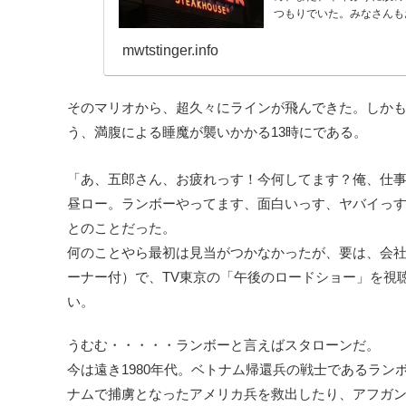
つもりでいた。みなさんも
mwtstinger.info
そのマリオから、超久々にラインが飛んできた。しか
う、満腹による睡魔が襲いかかる13時にである。
「あ、五郎さん、お疲れっす！今何してます？俺、仕事
昼ロー。ランボーやってます、面白いっす、ヤバイっ
とのことだった。
何のことやら最初は見当がつかなかったが、要は、会社
ーナー付）で、TV東京の「午後のロードショー」を視
い。
うむむ・・・・・ランボーと言えばスタローンだ。
今は遠き1980年代。ベトナム帰還兵の戦士であるラ
ナムで捕虜となったアメリカ兵を救出したり、アフガ