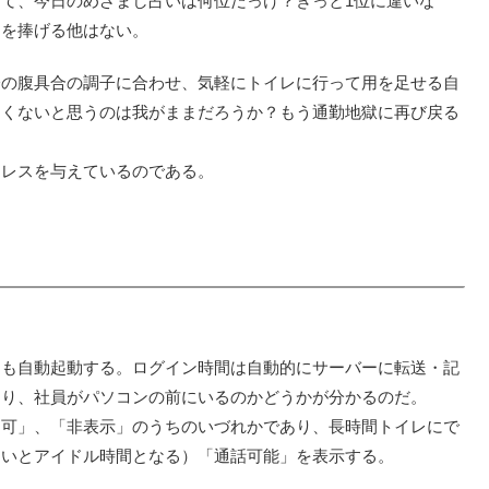
て、今日のめざまし占いは何位だっけ？きっと1位に違いな
りを捧げる他はない。
分の腹具合の調子に合わせ、気軽にトイレに行って用を足せる自
たくないと思うのは我がままだろうか？もう通勤地獄に再び戻る
トレスを与えているのである。
。
トも自動起動する。ログイン時間は自動的にサーバーに転送・記
より、社員がパソコンの前にいるのかどうかが分かるのだ。
不可」、「非表示」のうちのいづれかであり、長時間トイレにで
ないとアイドル時間となる）「通話可能」を表示する。