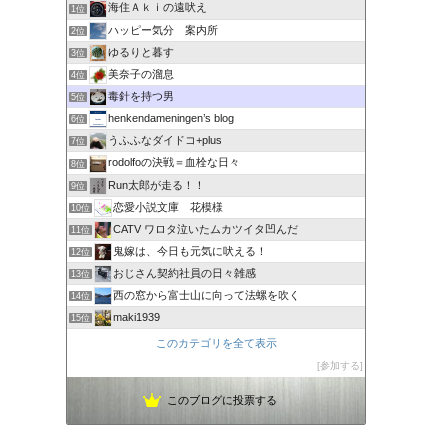
海住Ａｋｉの遠吠え
1位
ハッピー気分 案内所
2位
ゆるりと暮す
3位
美奈子の溜息
4位
毒針を持つ男
5位
henkendameningen’s blog
6位
うふふなダイドコ+plus
7位
rodolfoの決戦＝血栓な日々
8位
Run太郎が走る！！
9位
恋愛小説文庫 花模様
10位
CATV ワロタ泣いたムカツイタ凹んだ
11位
鬼嫁は、今日も元気に吠える！
12位
おじさん契約社員の日々雑感
13位
西の窓から富士山に向って法螺を吹く
14位
maki1939
15位
このカテゴリを全て表示
参加する
このブログに投票する