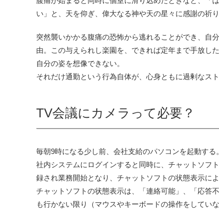
腹痛が始まると同時に個室に滑り込めたときなど、「は
い」と、天を仰ぎ、偉大なる神や天の星々に感謝の祈
突然襲いかかる腹痛の恐怖から逃れることができ、自
由。この与えられし楽園を、できれば定年まで手放し
自分の姿を想像できない。
それだけ通勤という行為自体が、心身ともに過剰なス
TV会議にカメラって必要？
毎朝9時になる少し前、会社支給のパソコンを起動する
社内システムにログインすると同時に、チャットソフ
録され業務開始となり、チャットソフトの状態表示に
チャットソフトの状態表示は、「連絡可能」、「応答
も行かない限り（マウスやキーボードの操作をしてい