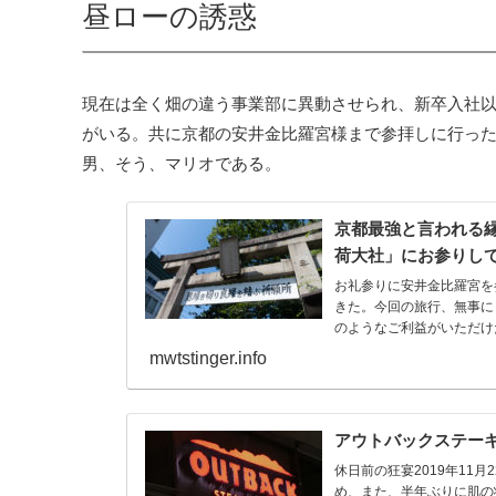
昼ローの誘惑
現在は全く畑の違う事業部に異動させられ、新卒入社
がいる。共に京都の安井金比羅宮様まで参拝しに行っ
男、そう、マリオである。
京都最強と言われる
荷大社」にお参りし
お礼参りに安井金比羅宮を
きた。今回の旅行、無事に
のようなご利益がいただけ
mwtstinger.info
アウトバックステー
休日前の狂宴2019年11
め、また、半年ぶりに肌の