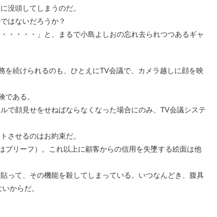
業に没頭してしまうのだ。
のではないだろうか？
ぇ・・・・・」と、まるで小島よしおの忘れ去られつつあるギャ
務を続けられるのも、ひとえにTV会議で、カメラ越しに顔を映
険である。
ルで顔見せをせねばならなくなった場合にのみ、TV会議システ
ウトさせるのはお約束だ。
はブリーフ）。これ以上に顧客からの信用を失墜する絵面は他
を貼って、その機能を殺してしまっている。いつなんどき、腹具
ないからだ。