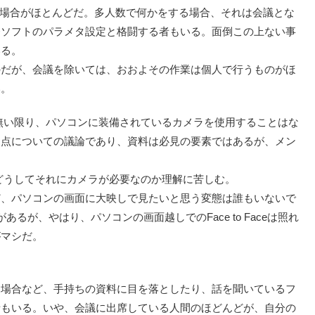
る場合がほとんどだ。多人数で何かをする場合、それは会議とな
務ソフトのパラメタ設定と格闘する者もいる。面倒この上ない事
いる。
のだが、会議を除いては、おおよその作業は個人で行うものがほ
い。
無い限り、パソコンに装備されているカメラを使用することはな
題点についての議論であり、資料は必見の要素ではあるが、メン
どうしてそれにカメラが必要なのか理解に苦しむ。
ど、パソコンの画面に大映しで見たいと思う変態は誰もいないで
るが、やはり、パソコンの画面越しでのFace to Faceは照れ
がマシだ。
た場合など、手持ちの資料に目を落としたり、話を聞いているフ
者もいる。いや、会議に出席している人間のほどんどが、自分の