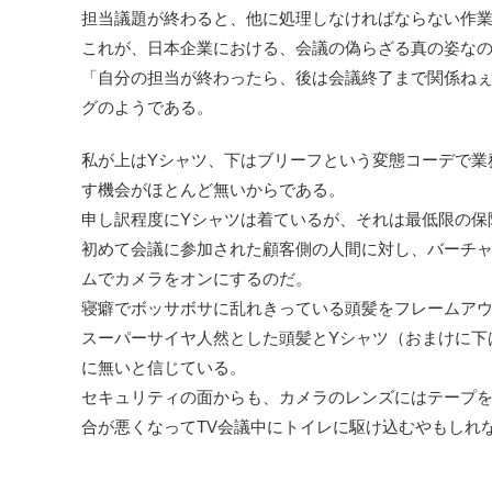
担当議題が終わると、他に処理しなければならない作
これが、日本企業における、会議の偽らざる真の姿な
「自分の担当が終わったら、後は会議終了まで関係ね
グのようである。
私が上はYシャツ、下はブリーフという変態コーデで業
す機会がほとんど無いからである。
申し訳程度にYシャツは着ているが、それは最低限の保
初めて会議に参加された顧客側の人間に対し、バーチャ
ムでカメラをオンにするのだ。
寝癖でボッサボサに乱れきっている頭髪をフレームア
スーパーサイヤ人然とした頭髪とYシャツ（おまけに下
に無いと信じている。
セキュリティの面からも、カメラのレンズにはテープ
合が悪くなってTV会議中にトイレに駆け込むやもしれ