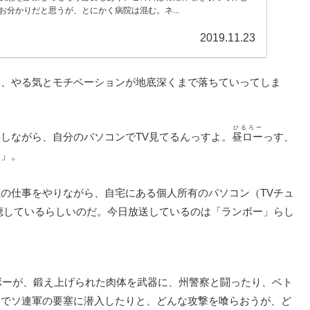
お分かりだと思うが、とにかく病院は混む。ネ...
2019.11.23
も、やる気とモチベーションが地底深くまで落ちていってしま
ひるろー
しながら、自分のパソコンでTV見てるんっすよ。
昼ロー
っす、
す」。
の仕事をやりながら、自宅にある個人所有のパソコン（TVチュ
聴しているらしいのだ。今日放送しているのは「ランボー」らし
ンボーが、鍛え上げられた肉体を武器に、州警察と闘ったり、ベト
ンでソ連軍の要塞に潜入したりと、どんな攻撃を喰らおうが、ど