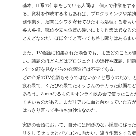
基本、IT系の仕事をしている人間は、個人で作業をす
る。資料を作成する者もあれば、プログラミングや業
務作業を、眉間にシワを寄せてひたすら処理する者も
各人各様、職位や立ち位置の違いにより作業は異なる
とんどなのだ、ほぼ全てと言っても差し障りはあるま
また、TV会議に招集された場合でも、よほどのことが
い。議題のほどんどはプロジェクトの進行や課題、問
バーの顔を見ながらの会議進行は不要である。
どの企業のTV会議もそうではないか？と思うのだが、
疲れ果て、くたびれ果てたオッさんのテカった顔面な
あろう。Zoomなるものをオンライ飲み会で使ったことがあ
くさいものがある。まだリアルに面と向かっていた方
はっきり言って手持ち無沙汰なのだ。
実際の会議において、自分には関係のない議題に移っ
リをしてせっせとパソコンに向かい、違う作業をする