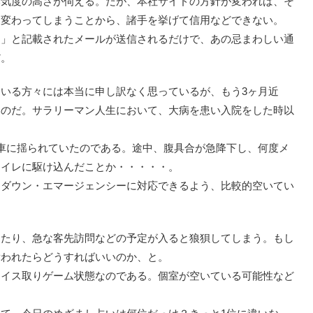
本気度の高さが伺える。だが、本社サイドの方針が変われば、そ
に変わってしまうことから、諸手を挙げて信用などできない。
す」と記載されたメールが送信されるだけで、あの忌まわしい通
だ。
いる方々には本当に申し訳なく思っているが、もう3ヶ月近
いのだ。サラリーマン人生において、大病を患い入院をした時以
車に揺られていたのである。途中、腹具合が急降下し、何度メ
トイレに駆け込んだことか・・・・・。
トダウン・エマージェンシーに対応できるよう、比較的空いてい
ったり、急な客先訪問などの予定が入ると狼狽してしまう。もし
舞われたらどうすればいいのか、と。
にイス取りゲーム状態なのである。個室が空いている可能性など