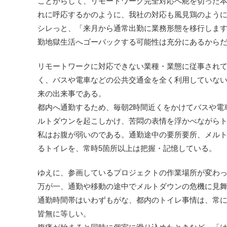
ことからして、リモートワーク完全対応へ舵を切った
れに呼応するかのように、我社の対応も風見鶏のよう
シレっと、「来月から通常出勤に業務形態を移行しま
勤地獄生活へゴーバックする可能性は充分にあるから
リモートワークに対応できない業種・業態に従事されて
く、バスや電車などの公共交通金を全く利用していな
来の出来事である。
都内へ通勤するため、毎朝2時間近くをかけてバスや電
ルトダウンを起こしかけ、苦悶の表情を浮かべながら
私はお腹が弱いのである。通勤途中の要所要所、メル
るトイレを、常時5箇所以上は把握・記憶している。
ゆえに、参画しているプロジェクトの作業場所が変わ
万が一、通勤や移動の途中でメルトダウンの危機に見
通勤時間帯はいわずもがな、都内のトイレ事情は、常
皆無に等しい。