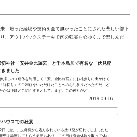
以来、培った経験や技術を全て無かったことにされた悲しい部下
たり、アウトバックステーキで肉の狂宴を心ゆくまで楽しんだ
縁切神社「安井金比羅宮」と千本鳥居で有名な「伏見稲
てきました
参拝この３連休を利用して「安井金比羅宮」にお礼参りに出かけて
「縁切り」のご利益をいただけたことへのお礼参りだったのだ。ど
たかは後ほどご紹介するとして、まず、この神社がど...
2019.09.16
キハウスでの狂宴
月22日（金）。皮膚科から処方されている塗り薬が切れてしまったた
状態を診察してもらう必要もあり、この日は有給休暇を取って休む