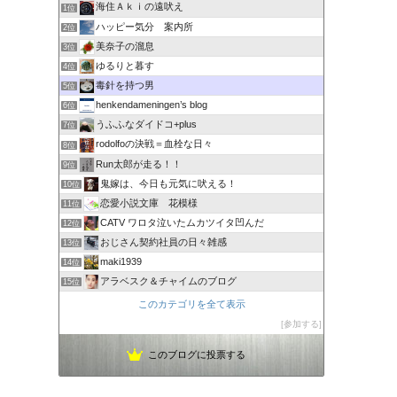
海住Ａｋｉの遠吠え
1位
ハッピー気分 案内所
2位
美奈子の溜息
3位
ゆるりと暮す
4位
毒針を持つ男
5位
henkendameningen’s blog
6位
うふふなダイドコ+plus
7位
rodolfoの決戦＝血栓な日々
8位
Run太郎が走る！！
9位
鬼嫁は、今日も元気に吠える！
10位
恋愛小説文庫 花模様
11位
CATV ワロタ泣いたムカツイタ凹んだ
12位
おじさん契約社員の日々雑感
13位
maki1939
14位
アラベスク＆チャイムのブログ
15位
このカテゴリを全て表示
参加する
このブログに投票する