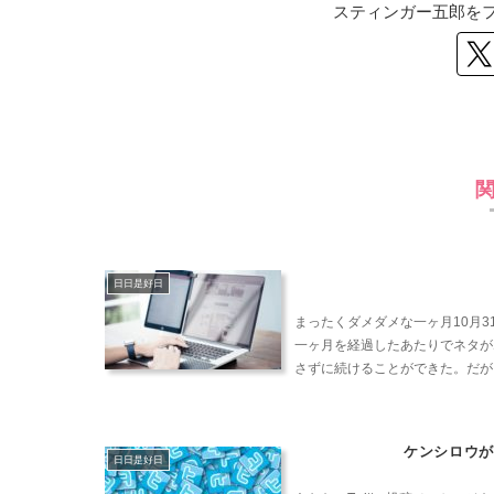
スティンガー五郎を
日日是好日
まったくダメダメな一ヶ月10月
一ヶ月を経過したあたりでネタが
さずに続けることができた。だが、
ケンシロウが
日日是好日