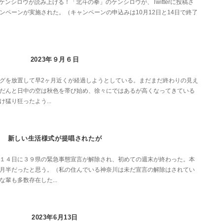
ジをケンシロウが読み上げる！「北斗の拳」のケンシロウが、Twitterに投稿さ
ンペーンが実施された。（キャンペーンの申込みは10月12日と14日で終了
2023年９月６日
グを放置して早2ヶ月近くが経過しようとしている。まだまだ終わりの見え
だんと日中の空は秋色を帯び始め、徐々にではあるが高くなってきている
猛り狂ったよう...
新しい生活様式が提唱されたが
１４日に３９県の緊急事態宣言が解除され、初めての週末が終わった。本
月半だったと思う。（私の住んでいる神奈川は未だ宣言の解除はされてい
輩も多数存在した...
2023年6月13日