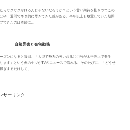
たらサクサクかけるんじゃないだろうか？という甘い期待を抱きつつこの
はや一週間でネタ的に尽きてきた感がある。半年以上も放置していた期間
できたのは奇跡に...
自然災害と在宅勤務
ーズンになると毎回、「大型で勢力の強い台風〇〇号が太平洋上で発生
ります」という例のヤツがTVのニュースで流れる。そのたびに、「どうせ
ぎするだけして、...
ンサーリンク