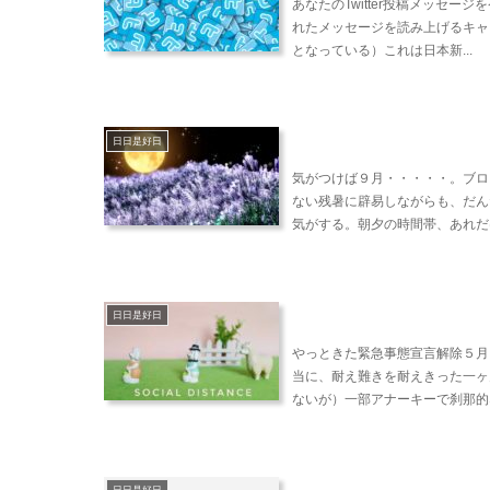
あなたのTwitter投稿メッセー
れたメッセージを読み上げるキャ
となっている）これは日本新...
日日是好日
気がつけば９月・・・・・。ブロ
ない残暑に辟易しながらも、だん
気がする。朝夕の時間帯、あれだけ
日日是好日
やっときた緊急事態宣言解除５月
当に、耐え難きを耐えきった一ヶ
ないが）一部アナーキーで刹那的な