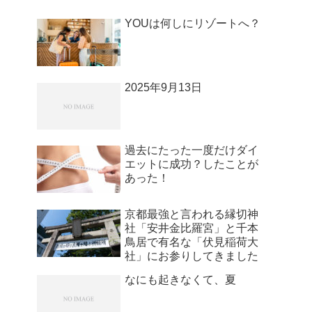
YOUは何しにリゾートへ？
2025年9月13日
過去にたった一度だけダイ
エットに成功？したことが
あった！
京都最強と言われる縁切神
社「安井金比羅宮」と千本
鳥居で有名な「伏見稲荷大
社」にお参りしてきました
なにも起きなくて、夏