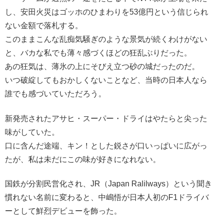
し、安田火災はゴッホのひまわりを53億円という信じられ
ない金額で落札する。
このままこんな乱痴気騒ぎのような景気が続くわけがない
と、バカな私でも薄々感づくほどの狂乱ぶりだった。
あの狂気は、薄氷の上にそびえ立つ砂の城だったのだ。
いつ破綻してもおかしくないことなど、当時の日本人なら
誰でも感づいていただろう。
新発売されたアサヒ・スーパー・ドライはやたらと尖った
味がしていた。
口に含んだ途端、キン！とした鋭さが口いっぱいに広がっ
たが、私は未だにこの味が好きになれない。
国鉄が分割民営化され、JR（Japan Ralilways）という聞き
慣れない名前に変わると、中嶋悟が日本人初のF1ドライバ
ーとして鮮烈デビューを飾った。