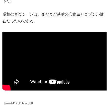
ろう。
昭和の音楽シーンは、まだまだ演歌の心意気とコブシが健
在だったのである。
TakashiKakoOfficial より