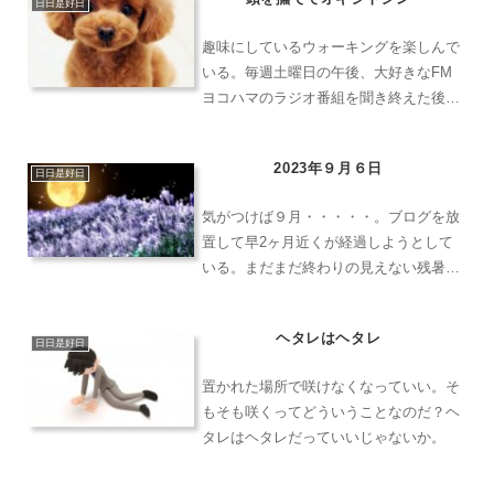
おやじの泣き言に反響をいただけるとは
日日是好日
思ってもおらず、Twit...
趣味にしているウォーキングを楽しんで
いる。毎週土曜日の午後、大好きなFM
ヨコハマのラジオ番組を聞き終えた後、
ゆっくりと昼食をとってから腹ごなしに
ウォーキングに出かけるだ。最初はおっ
2023年９月６日
くうだったのだが、今ではすっかり週課
日日是好日
となっている。秋が深まる...
気がつけば９月・・・・・。ブログを放
置して早2ヶ月近くが経過しようとして
いる。まだまだ終わりの見えない残暑に
辟易しながらも、だんだんと日中の空は
秋色を帯び始め、徐々にではあるが高く
ヘタレはヘタレ
なってきている気がする。朝夕の時間
日日是好日
帯、あれだけ猛り狂ったよう...
置かれた場所で咲けなくなっていい。そ
もそも咲くってどういうことなのだ？ヘ
タレはヘタレだっていいじゃないか。