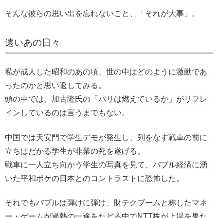
そんな彼らの思い出を忘れないこと、「それが大事」。
遠いあの日々
私が成人した昭和のあの頃、世の中はどのように激動であ
ったのかと思い返してみる。
頭の中では、加古隆氏の「パリは燃えているか」がリフレ
インしているのは言うまでもない。
中国では天安門で学生デモが発生し、列をなす戦車の前に
立ちはだかる学生が非業の死を遂げる。
戦車に一人立ち向かう学生の写真を見て、バブル経済に湧
いた平和ボケの日本とのコントラストに恐怖した。
それでもバブルは弾けに弾け、財テクブームと称したマネ
ー・ゲームが過熱の一途をたどる中でNTT株が上場を果た