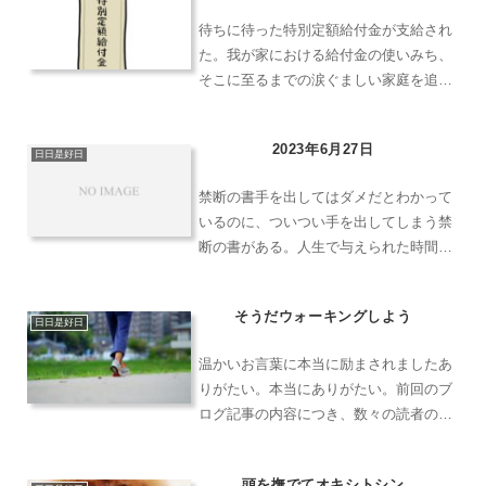
待ちに待った特別定額給付金が支給され
た。我が家における給付金の使いみち、
そこに至るまでの涙ぐましい家庭を追っ
てみた。
2023年6月27日
日日是好日
禁断の書手を出してはダメだとわかって
いるのに、ついつい手を出してしまう禁
断の書がある。人生で与えられた時間は
有限で、Kindle Unlimitedに与えられた猶
予も三ヶ月間だ。優先順位をしっかりと
そうだウォーキングしよう
見極め、時間という資源を有効に配分し
日日是好日
ないと...
温かいお言葉に本当に励まされましたあ
りがたい。本当にありがたい。前回のブ
ログ記事の内容につき、数々の読者の方
からの温かい励ましのお言葉をいただい
たのである。まさか、あのようなヘタレ
頭を撫でてオキシトシン