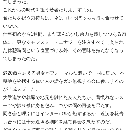
てしまった。
これからの時代を担う若者たちよ、すまぬ。
君たちを祝う気持ちは、今はコレっぽっちも持ち合わせて
いない。
仕事初めから1週間、まだほんの少し余力を残しつつある肉
体に、更なるモンスター・エナジーを注入すべく与えられ
た休憩時間という位置づけ以外、その意味を持たなくなっ
てしまったのだ。
満20歳を迎える男女がフォーマルな装いで一同に集い、本
籍地を統括する偉い人の話をガン無視する会に参加するの
が「成人式」だ。
大学進学や就職で地元を離れた友人たちが、着慣れないス
ーツや振り袖に身を包み、つかの間の再会を果たす。
同窓会と呼ぶにはインターバルが短すぎるが、近況を報告
し合うには十分過ぎる期間を経て再会を果たすのだ。
どうやったって市長の話なんて聞く耳など持たないのであ