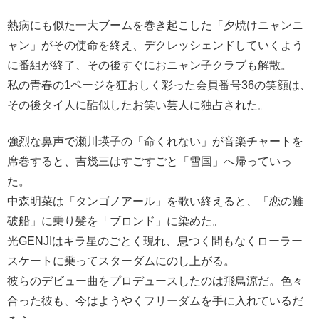
熱病にも似た一大ブームを巻き起こした「夕焼けニャンニ
ャン」がその使命を終え、デクレッシェンドしていくよう
に番組が終了、その後すぐにおニャン子クラブも解散。
私の青春の1ページを狂おしく彩った会員番号36の笑顔は、
その後タイ人に酷似したお笑い芸人に独占された。
強烈な鼻声で瀬川瑛子の「命くれない」が音楽チャートを
席巻すると、吉幾三はすごすごと「雪国」へ帰っていっ
た。
中森明菜は「タンゴノアール」を歌い終えると、「恋の難
破船」に乗り髪を「ブロンド」に染めた。
光GENJIはキラ星のごとく現れ、息つく間もなくローラー
スケートに乗ってスターダムにのし上がる。
彼らのデビュー曲をプロデュースしたのは飛鳥涼だ。色々
合った彼も、今はようやくフリーダムを手に入れているだ