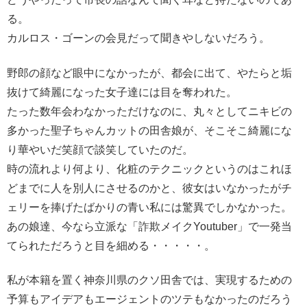
る。
カルロス・ゴーンの会見だって聞きやしないだろう。
野郎の顔など眼中になかったが、都会に出て、やたらと垢
抜けて綺麗になった女子達には目を奪われた。
たった数年会わなかっただけなのに、丸々としてニキビの
多かった聖子ちゃんカットの田舎娘が、そこそこ綺麗にな
り華やいだ笑顔で談笑していたのだ。
時の流れより何より、化粧のテクニックというのはこれほ
どまでに人を別人にさせるのかと、彼女はいなかったがチ
ェリーを捧げたばかりの青い私には驚異でしかなかった。
あの娘達、今なら立派な「詐欺メイクYoutuber」で一発当
てられただろうと目を細める・・・・・。
私が本籍を置く神奈川県のクソ田舎では、実現するための
予算もアイデアもエージェントのツテもなかったのだろう