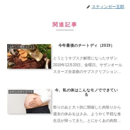
スティンガー五郎
関連記事
今年最後のチートディ（2019）
おやじのダイエット
とうとうサブスク解禁になったサザン
2019年12月20日、金曜日。サザンオール
スターズ全楽曲のサブスクリプション配
信が解禁となり、桑田佳祐氏を始めたと
した、各メンバーのソロ名義、ユニット
今、私の体はこんなモノでできてい
名義の作品を合わせ、総数900曲以上が
おやじのダイエット
る
対象となるという...
祭りのあと大々的に開催した肉祭りから
週末の休みをはさみ、ようやく平穏な食
生活が帰ってきた。とにかくあの肉祭り
はパンチが効いていた、いや効きすぎて