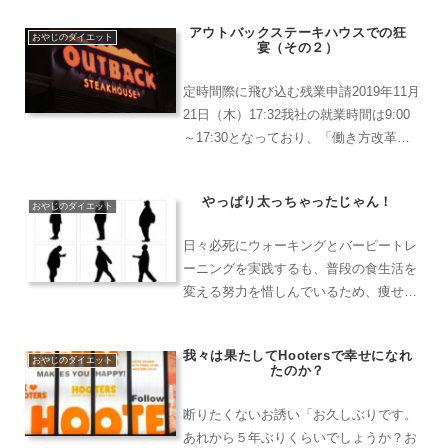
いた。食べ過ぎるのは覚悟のうえ、ただ
アウトバックステーキハウスでの狂
ひたすらに「ナイスですねぇ～」の大号
おやじのダイエット
宴（その２）
令のもと一心不乱に食いま...
定時間際に飛び込む残業申請2019年11月
21日（木）17:32我社の就業時間は9:00
～17:30となっており、「働き方改革」
の美名のもと、管理職に対しても定時退
社を励行するよう指導されはじめてい
やっぱり太っちゃったじゃん！
る。実際にそれを守っている管理職など
おやじのダイエット
ほとん...
日々必死にウォーキングとバーピートレ
ーニングを実践するも、普段の食生活を
変える努力を惜しんでいるため、痩せる
どころかリバウンド！妻からの容赦ない
糾弾になす術はない。さぁ、どうする？
我々は果たしてHootersで幸せになれ
おやじのダイエット
たのか？
断りたくないお誘い「お久しぶりです。
あれから５年ぶりくらいでしょうか？お