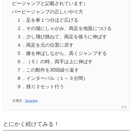
ピージャンプと記載されています）
バーピージャンプの正しいやり方
１．足を拳１つ分ほど広げる
２．その場にしゃがみ、両足を地面につける
３．少し飛び跳ねて、両足を後ろに伸ばす
４．両足を元の位置に戻す
５．膝を伸ばしながら、高くジャンプする
６．（５）の時、両手は上に伸ばす
７．この動作を30回繰り返す
８．インターバル（１～３分間）
９．残り２セット行う
引用元：
Smartlog
とにかく続けてみる！