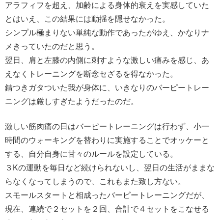
アラフィフを超え、加齢による身体的衰えを実感していた
とはいえ、この結果には動揺を隠せなかった。
シンプル極まりない単純な動作であったがゆえ、かなりナ
メきっていたのだと思う。
翌日、肩と左膝の内側に刺すような激しい痛みを感じ、あ
えなくトレーニングを断念セざるを得なかった。
錆つきガタついた我が身体に、いきなりのバーピートレー
ニングは厳しすぎたようだったのだ。
激しい筋肉痛の日はバーピートレーニングは行わず、小一
時間のウォーキングを替わりに実施することでオッケーと
する、自分自身に甘々のルールを設定している。
３Kの運動を毎日など続けられないし、翌日の生活がままな
らなくなってしまうので、これもまた致し方ない。
スモールスタートと相成ったバーピートレーニングだが、
現在、連続で２セットを２回、合計で４セットをこなせる