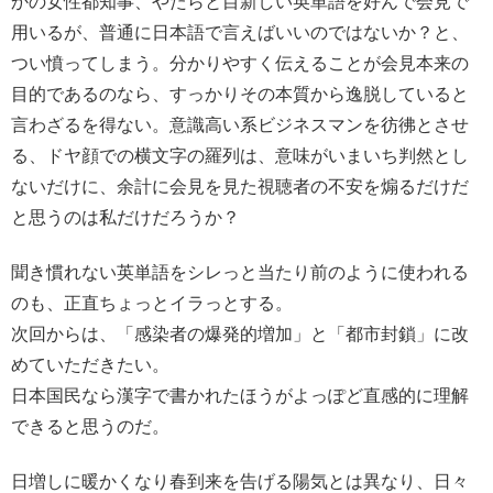
かの女性都知事、やたらと目新しい英単語を好んで会見で
用いるが、普通に日本語で言えばいいのではないか？と、
つい憤ってしまう。分かりやすく伝えることが会見本来の
目的であるのなら、すっかりその本質から逸脱していると
言わざるを得ない。意識高い系ビジネスマンを彷彿とさせ
る、ドヤ顔での横文字の羅列は、意味がいまいち判然とし
ないだけに、余計に会見を見た視聴者の不安を煽るだけだ
と思うのは私だけだろうか？
聞き慣れない英単語をシレっと当たり前のように使われる
のも、正直ちょっとイラっとする。
次回からは、「感染者の爆発的増加」と「都市封鎖」に改
めていただきたい。
日本国民なら漢字で書かれたほうがよっぽど直感的に理解
できると思うのだ。
日増しに暖かくなり春到来を告げる陽気とは異なり、日々