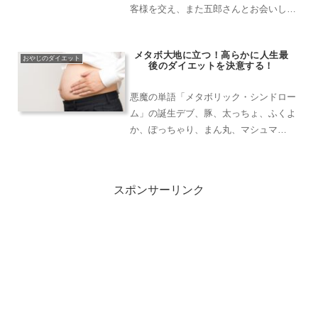
客様を交え、また五郎さんとお会いした
いです。つきましてはみなさんとの思い
出の場所、○○のHottersで今年一年の疲
メタボ大地に立つ！高らかに人生最
れを労い合おうではありませんか！」。
おやじのダイエット
後のダイエットを決意する！
そんな魅惑的なお...
悪魔の単語「メタボリック・シンドロー
ム」の誕生デブ、豚、太っちょ、ふくよ
か、ぽっちゃり、まん丸、マシュマ
ロ・・・・・。世の肥満体質の人間を形
容する言葉は星の数ほどあれど、平成を
迎えアラフィフになり、我が目に飛び込
スポンサーリンク
んできて思い悩ませるようにな...